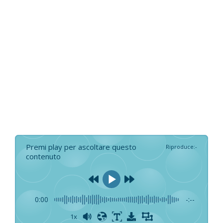
Premi play per ascoltare questo
Riproduce
:
-
contenuto
0:00
-:--
1x