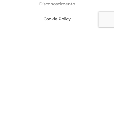
Disconoscimento
Cookie Policy
Dichiarazione sulla Privacy
Yacht Digest è una rivista del gruppo editoriale
THE INTERNATIONAL YACHTING MEDIA.