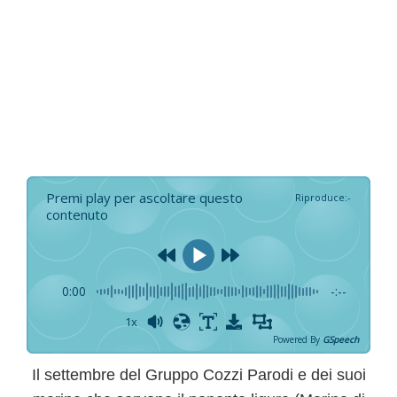
Premi play per ascoltare questo
Riproduce
:
-
contenuto
0:00
-:--
1x
Powered By
GSpeech
Il settembre del
Gruppo Cozzi Parodi
e dei suoi