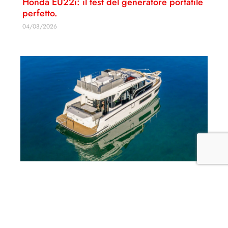
Honda EU22i: il test del generatore portatile
perfetto.
04/08/2026
Delphia 11 Flylounge: prova in mare, video e
descrizione completa di uno yacht
rivoluzionario
03/08/2026