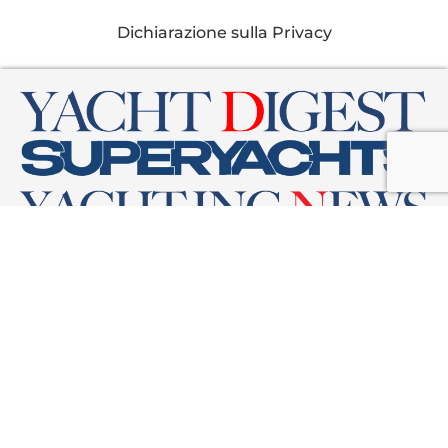
Dichiarazione sulla Privacy
Yacht Digest è una rivista del gruppo editoriale
THE INTERNATIONAL YACHTING MEDIA.
Testata registrata al Tribunale di Milano al n. 133 del 19/11/2024 –
RG12595/2024.
È vietata la produzione anche parziale di testi, fotografie,