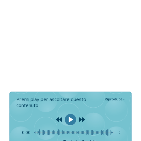
Premi play per ascoltare questo
Riproduce
:
-
contenuto
0:00
-:--