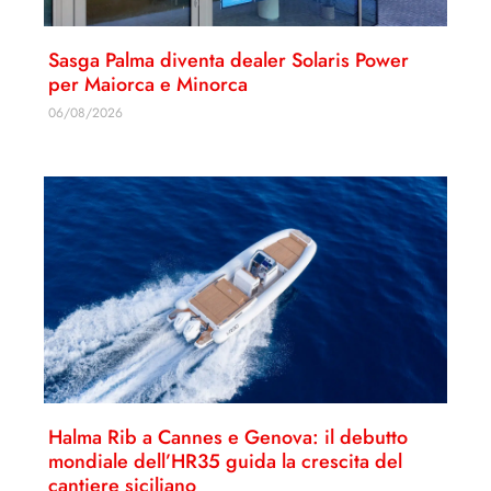
Sasga Palma diventa dealer Solaris Power
per Maiorca e Minorca
06/08/2026
Halma Rib a Cannes e Genova: il debutto
mondiale dell’HR35 guida la crescita del
cantiere siciliano