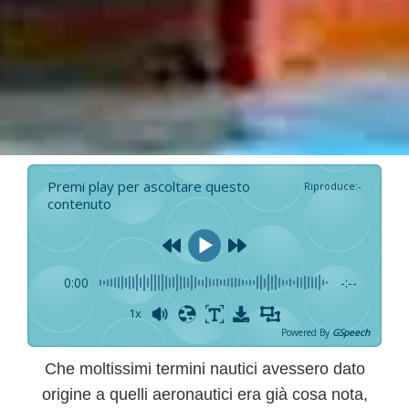
Premi play per ascoltare questo
Riproduce
:
-
contenuto
0:00
-:--
1x
Powered By
GSpeech
Che
moltissimi termini nautici avessero dato
origine a quelli aeronautici
era già cosa nota,