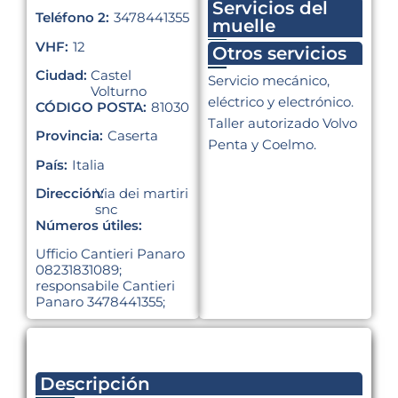
Servicios del
Teléfono 2:
3478441355
muelle
VHF:
12
Otros servicios
Ciudad:
Castel
Servicio mecánico,
Volturno
eléctrico y electrónico.
CÓDIGO POSTA:
81030
Taller autorizado Volvo
Provincia:
Caserta
Penta y Coelmo.
País:
Italia
Dirección:
Via dei martiri
snc
Números útiles:
Ufficio Cantieri Panaro
08231831089;
responsabile Cantieri
Panaro 3478441355;
Descripción