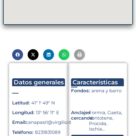
Datos generales
Características
Fondos:
arena y barro
Latitud:
41° 1′ 49″ N
Anclajes
Formia, Gaeta,
Longitud:
13° 56′ 11″ E
cercanos:
Ventotene,
Email:
canapasrl@virgilio.it
Procida,
Ischia…
Teléfono:
8231831089