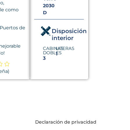
o,
2030
ble como
D
 Puertos de
Disposición
interior
mejorable
CABINAS
LITERAS
DOBLES
do!
1
3
eña)
Declaración de privacidad