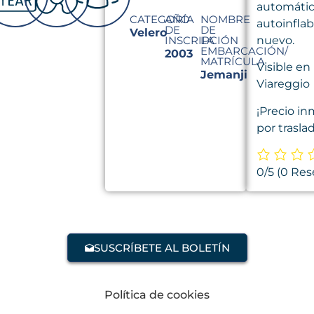
automátic
CATEGORÍA
AÑO
NOMBRE
autoinfla
DE
DE
Velero
INSCRIPCIÓN
LA
nuevo.
EMBARCACIÓN/
2003
MATRÍCULA
Visible en
Jemanji
Viareggio
¡Precio in
por trasla
0/5
(0 Res
SUSCRÍBETE AL BOLETÍN
Política de cookies