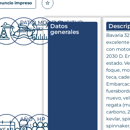
nuncio impreso
PATIO
MODELO
LONGITUD
Datos
Descri
BAVARIA
32
9.85 m
generales
Bavaria 32
excelente
con motor
2030 D. E
estado. Ve
foque, mo
teca, cad
Embarcació
fuerabord
nuevo, vel
regata (m
carbono, 
AÑO
HP
CAPACIDADES
kevlar, sp
2003
-
-
spinnaker,