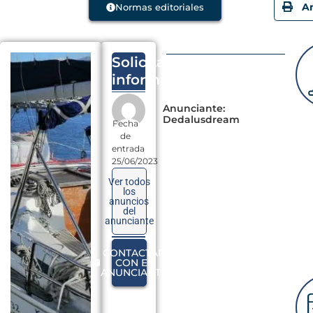
Normas editoriales
A
Solicita
información
Anunciante:
Dedalusdream
Fecha
de
entrada
25/06/2023
Ver todos
los
anuncios
del
anunciante
CONTACTAR
CON EL
ANUNCIANTE