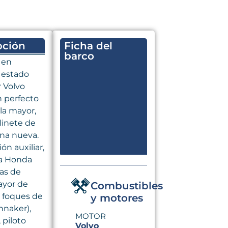
pción
Ficha del
barco
 en
 estado
 Volvo
n perfecto
la mayor,
linete de
ena nueva.
n auxiliar,
a Honda
as de
ayor de
Combustibles
2 foques de
y motores
innaker),
MOTOR
 piloto
Volvo