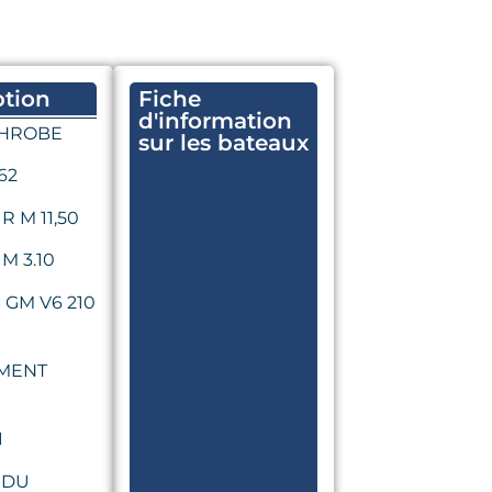
ption
Fiche
d'information
THROBE
sur les bateaux
62
 M 11,50
M 3.10
GM V6 210
MENT
1
 DU