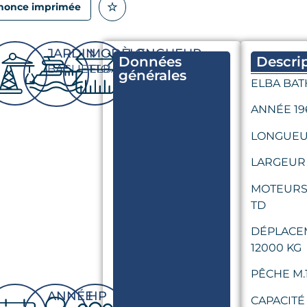
nonce imprimée
JARDIN
MODÈLE
LONGUEUR
Données
Descri
BAGLIETTO
ELBA
11.5 m
générales
ELBA BA
ANNÉE 19
LONGUEUR
LARGEUR 
MOTEURS 
TD
DÉPLACE
12000 KG
PÊCHE M.
ANNÉE
HP
CAPACITÉS
CAPACITÉ