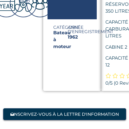
1962
-
-
RÉSERVOI
350 LITRE
CAPACITÉ
CATÉGORIE
ANNÉE
CARBURA
D'ENREGISTREMENT
Bateau
LITRES
1962
à
moteur
CABINE 2
CAPACITÉ
12
0/5
(0 Rev
NSCRIVEZ-VOUS À LA LETTRE D'INFORMATION