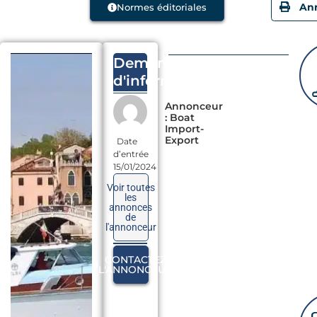
Normes éditoriales
An
Demande
d'information
Annonceur
: Boat
Import-
Export
Date
d’entrée
15/01/2024
Voir toutes
les
annonces
de
l'annonceur
CONTACTEZ
L'ANNONCEUR