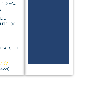
R D’EAU
S
 DE
NT 1000
 D’ACCUEIL
iews)