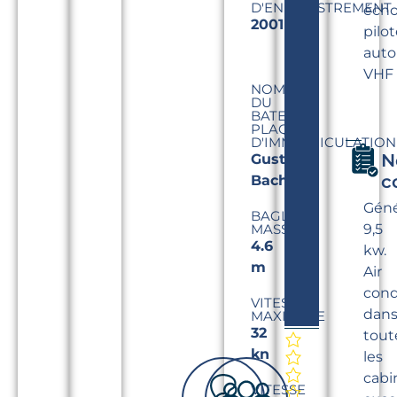
D'ENREGISTREMENT
écho
2001
pilo
auto
VHF
NOM
DU
BATEAU/
PLAQUE
D'IMMATRICULATION
N
Gustavo
c
Bachi
Géné
BAGLIO
MASSIMO
9,5
4.6
kw.
m
Air
cond
VITESSE
dan
MAXIMALE
32
tout
kn
les
cabi
VITESSE