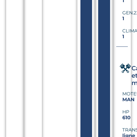
1
GEN.2
1
CLIMA
1
C
e
m
MOTE
MAN
HP
610
TRAN
ligne