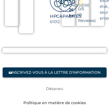
exce
DE
CROISIÈRE
état,
0/5
26
seul
(0
kn
HP
CAPACITÉS
propr
Reviews)
610
12
NSCRIVEZ-VOUS À LA LETTRE D'INFORMATION
Désaveu
Politique en matière de cookies