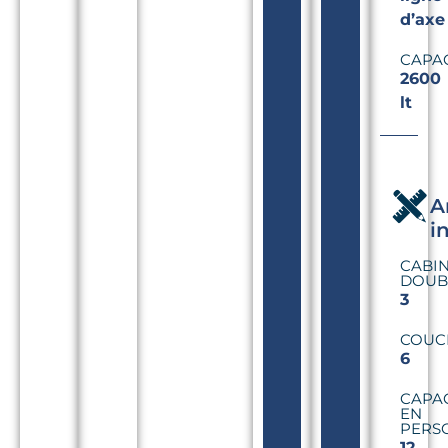
d’axe
CAPA
2600
lt
A
i
CABI
DOUB
3
COUC
6
CAPA
EN
PERS
12