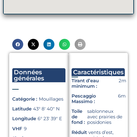
Données
Caractéristiques
générales
Tirant d’eau
2m
minimum :
Pescaggio
6m
Catégorie :
Mouillages
Massimo :
Latitude
43° 8′ 40″ N
Toile
sablonneux
de
avec prairies de
Longitude
6° 23′ 39″ E
fond :
posidonies
VHF
9
Réduit
vents d’est,