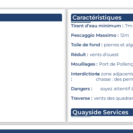
Caractéristiques
Tirant d’eau minimum :
7m
Pescaggio Massimo :
12m
Toile de fond :
pierres et al
Réduit :
vents d’ouest
Mouillages :
Port de Pollen
Interdictions
la zone adjacente
:
chasse : des per
Dangers :
soyez attentif 
Traverse :
vents des quadrant
Quayside Services