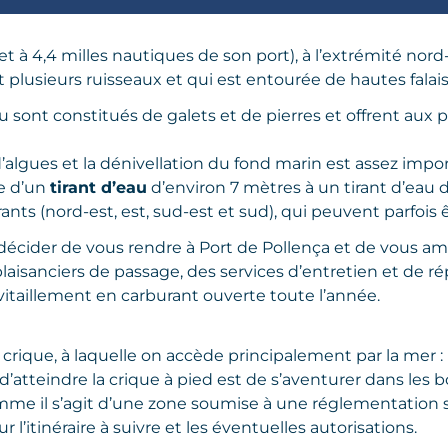
et à 4,4 milles nautiques de son port), à l’extrémité nor
 plusieurs ruisseaux et qui est entourée de hautes fala
iu sont constitués de galets et de pierres et offrent aux
’algues et la dénivellation du fond marin est assez impor
se d’un
tirant d’eau
d’environ 7 mètres à un tirant d’eau d
s (nord-est, est, sud-est et sud), qui peuvent parfois ê
écider de vous rendre à Port de Pollença et de vous am
 plaisanciers de passage, des services d’entretien et de ré
avitaillement en carburant ouverte toute l’année.
rique, à laquelle on accède principalement par la mer : l’a
n d’atteindre la crique à pied est de s’aventurer dans les
mme il s’agit d’une zone soumise à une réglementation spé
 l’itinéraire à suivre et les éventuelles autorisations.