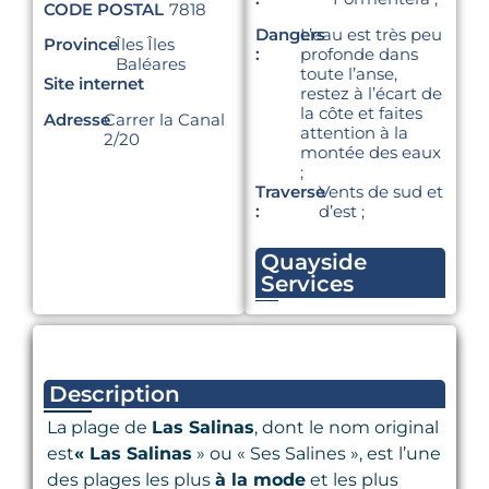
CODE POSTAL
7818
Dangers
L’eau est très peu
Province
Îles Îles
:
profonde dans
Baléares
toute l’anse,
Site internet
restez à l’écart de
la côte et faites
Adresse
Carrer la Canal
attention à la
2/20
montée des eaux
;
Traverse
Vents de sud et
:
d’est ;
Quayside
Services
Description
La plage de
Las Salinas
, dont le nom original
est
« Las Salinas
» ou « Ses Salines », est l’une
des plages les plus
à la mode
et les plus