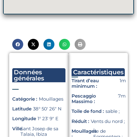
Données
Caractéristiques
générales
Tirant d’eau
1m
minimum :
Pescaggio
7m
Catégorie :
Mouillages
Massimo :
Latitude
38° 50′ 26″ N
Toile de fond :
sable ;
Longitude
1° 23′ 9″ E
Réduit :
Vents du nord ;
Ville
Sant Josep de sa
Mouillages
Île de
Talaia, Ibiza
:
Formentera ;