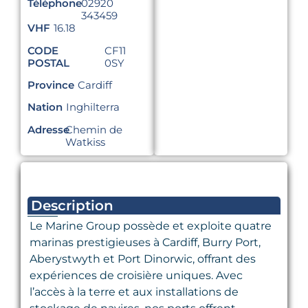
Téléphone
02920
343459
VHF
16.18
CODE
CF11
POSTAL
0SY
Province
Cardiff
Nation
Inghilterra
Adresse
Chemin de
Watkiss
Description
Le Marine Group possède et exploite quatre
marinas prestigieuses à Cardiff, Burry Port,
Aberystwyth et Port Dinorwic, offrant des
expériences de croisière uniques. Avec
l’accès à la terre et aux installations de