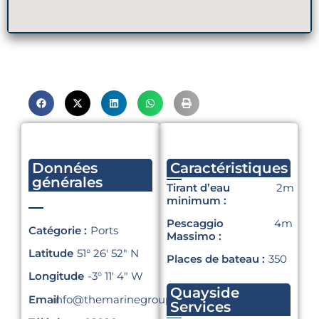
Données
Caractéristiques
générales
Tirant d’eau
2m
minimum :
Pescaggio
4m
Catégorie :
Ports
Massimo :
Latitude
51° 26′ 52″ N
Places de bateau :
350
Longitude
-3° 11′ 4″ W
Quayside
Email
info@themarinegroup.co.uk
Services