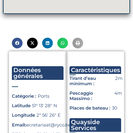
Données
Caractéristiques
générales
Tirant d’eau
2m
minimum :
Pescaggio
4m
Catégorie :
Ports
Massimo :
Latitude
51° 13′ 28″ N
Places de bateau :
30
Longitude
2° 56′ 26″ E
Quayside
Email
secretariaat@ryco.be
Services