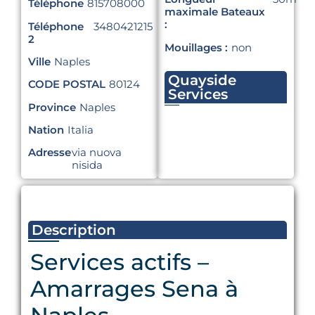
Téléphone
815708000
maximale Bateaux
:
Téléphone
3480421215
2
Mouillages :
non
Ville
Naples
Quayside
CODE POSTAL
80124
Services
Province
Naples
Nation
Italia
Adresse
via nuova
nisida
Description
Services actifs –
Amarrages Sena à