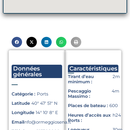
Données
Caractéristiques
générales
Tirant d’eau
2m
minimum :
Pescaggio
4m
Catégorie :
Ports
Massimo :
Latitude
40° 47′ 51″ N
Places de bateau :
600
Longitude
14° 10′ 8″ E
Heures d’accès aux
h24
Ports :
Email
info@ormeggiosena.it
Longueur
30m