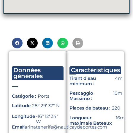
Données
Caractéristiques
générales
Tirant d’eau
4m
minimum :
Pescaggio
10m
Catégorie :
Ports
Massimo :
Latitude
28° 29′ 37″ N
Places de bateau :
220
Longitude
-16° 12′ 34″
Longueur
16m
W
maximale Bateaux
Email
marinatenerife@nauticaydeportes.com
: