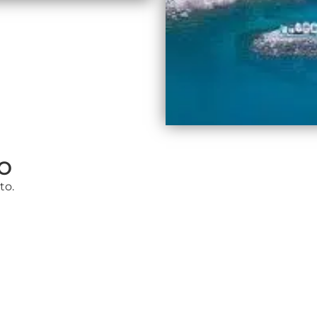
o
to.