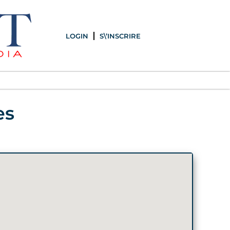
LOGIN
S\’INSCRIRE
es