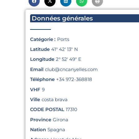
Données générales
Catégorie :
Ports
Latitude
41° 42′ 13″ N
Longitude
2° 52′ 49″ E
Email
club@cncanyelles.com
Téléphone
+34 972-368818
VHF
9
Ville
costa brava
CODE POSTAL
17310
Province
Girona
Nation
Spagna