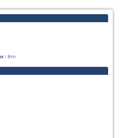
x :
8m