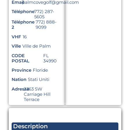
Email
palmcovegolf@gmail.com
Téléphone
772) 287-
5605
Téléphone
772) 888-
2
9099
VHF
16
Ville
Ville de Palm
CODE
FL
POSTAL
34990
Province
Floride
Nation
Stati Uniti
Adresse
2363 SW
Carriage Hill
Terrace
Description