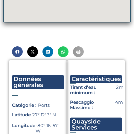
Données
Caractéristiques
générales
Tirant d’eau
2m
minimum :
Pescaggio
4m
Catégorie :
Ports
Massimo :
Latitude
27° 12′ 3″ N
Quayside
Longitude
-80° 16′ 57″
Services
W