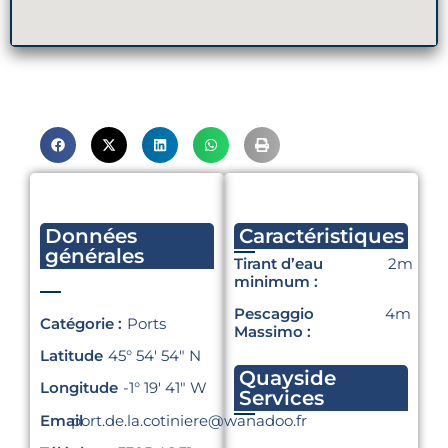
Données
Caractéristiques
générales
Tirant d’eau
2m
minimum :
Pescaggio
4m
Catégorie :
Ports
Massimo :
Latitude
45° 54′ 54″ N
Quayside
Longitude
-1° 19′ 41″ W
Services
Email
port.de.la.cotiniere@wanadoo.fr