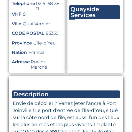
Téléphone
02 51 58 38
Quayside
11
VHF
9
Services
Ville
Quai Vernier
CODE POSTAL
85350
Province
L’Île-d’Yeu
Nation
Francia
Adresse
Rue du
Marché
Description
Envie de décoller ? Venez jeter l’ancre à Port
Joinville ! Le port d’entrée de l’Île-d’Yeu, situé
sur la côte nord de l’île, est aussi l’un des lieux
les plus animés et les plus vivants. Implanté
sur 2 000 des 4 880 îles, Port-Jointville offre