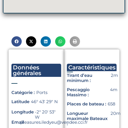
Données
Caractéristiques
générales
Tirant d’eau
2m
minimum :
Pescaggio
4m
Catégorie :
Ports
Massimo :
Latitude
46° 43′ 29″ N
Places de bateau :
658
Longitude
-2° 20′ 53″
Longueur
20m
W
maximale Bateaux
Email
pleasures.iledyeu@vendee.cci.fr
: