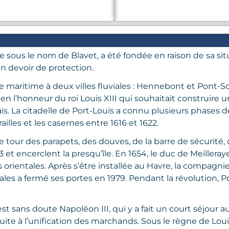
sous le nom de Blavet, a été fondée en raison de sa situ
un devoir de protection.
maritime à deux villes fluviales : Hennebont et Pont-Scor
en l’honneur du roi Louis XIII qui souhaitait construire u
s. La citadelle de Port-Louis a connu plusieurs phases de
illes et les casernes entre 1616 et 1622.
 le tour des parapets, des douves, de la barre de sécurité
53 et encerclent la presqu’île. En 1654, le duc de Meille
rientales. Après s’être installée au Havre, la compagnie s
ales a fermé ses portes en 1979. Pendant la révolution, P
est sans doute Napoléon III, qui y a fait un court séjour au
uite à l’unification des marchands. Sous le règne de Louis