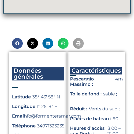
Données
Caractéristiques
générales
Pescaggio
4m
Massimo :
Toile de fond :
sable ;
Latitude
38° 43′ 58″ N
Longitude
1° 25′ 8″ E
Réduit :
Vents du sud ;
Email
info@formenteramar.com
Places de bateau :
90
Téléphone
34971323235
Heures d’accès
8:00 –
aux Ports :
21:00