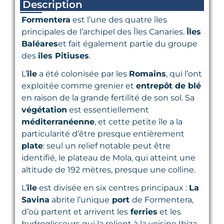
Description
Formentera
est l’une des quatre îles
principales de l’archipel des Îles Canaries.
Îles
Baléares
et fait également partie du groupe
des
îles Pitiuses
.
L’
île
a été colonisée par les
Romains
, qui l’ont
exploitée comme grenier et
entrepôt de blé
en raison de la grande fertilité de son sol. Sa
végétation
est essentiellement
méditerranéenne
, et cette petite île a la
particularité d’être presque entièrement
plate
: seul un relief notable peut être
identifié, le plateau de Mola, qui atteint une
altitude de 192 mètres, presque une colline.
L’
île
est divisée en six centres principaux :
La
Savina
abrite l’unique
port
de Formentera,
d’où partent et arrivent les
ferries
et les
hydroglisseurs qui la relient à la voisine Ibiza,