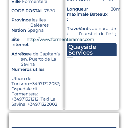
Ville
Formentera
Longueur
38m
CODE POSTAL
7870
maximale Bateaux
:
Province
Îles Îles
Baléares
Traverse
Vents du nord, de
Nation
Spagna
:
l’ouest et de l’est ;
Site
http://www.formenteramar.com
internet
Quayside
Services
Adresse
Torre de Capitanía
s/n, Puerto de La
Savina
Numéros utiles
Ufficio del
Turismo:+34971322057;
Ospedale di
Formentera:
+34971321212; Taxi La
Savina: +34971322002;