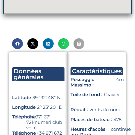
Données
Caractéristiques
générales
Pescaggio
4m
Massimo :
Toile de fond :
Gravier
Latitude
39° 32′ 48″ N
Longitude
2° 23′ 20″ E
Réduit :
vents du nord
Téléphone
+34 971 671
Places de bateau :
475
721(numeri club
vela)
Heures d’accès
continue
Téléphone
+34 971 672
aux Ports :