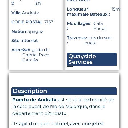
2
337
Longueur
15m
Ville
Andratx
maximale Bateaux :
CODE POSTAL
7157
Mouillages
Cala
:
Fonoll
Nation
Spagna
Traverse
vents du sud-
Site internet
:
ouest
Adresse
Avinguda de
Gabriel Roca
Quayside
Garciàs
Services
Description
Puerto de Andratx
est situé à l’extrémité de
la côte ouest de l’île de Majorque, dans le
département d’Andratx.
Il s’agit d’un port naturel, avec une jetée