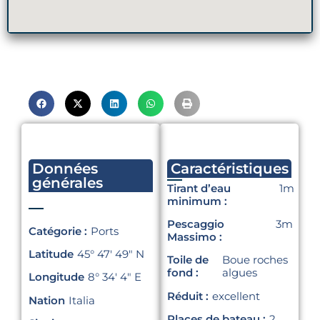
Données
Caractéristiques
générales
Tirant d’eau
1m
minimum :
Pescaggio
3m
Catégorie :
Ports
Massimo :
Latitude
45° 47′ 49″ N
Toile de
Boue roches
fond :
algues
Longitude
8° 34′ 4″ E
Réduit :
excellent
Nation
Italia
Places de bateau :
2