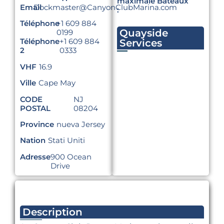
maximale Bateaux
Email
Dockmaster@CanyonClubMarina.com
:
Téléphone
+1 609 884
Quayside
0199
Téléphone
+1 609 884
Services
2
0333
VHF
16.9
Ville
Cape May
CODE
NJ
POSTAL
08204
Province
nueva Jersey
Nation
Stati Uniti
Adresse
900 Ocean
Drive
Description