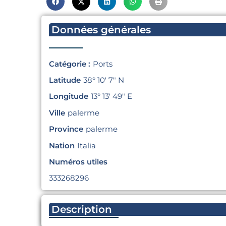
Données générales
Catégorie :
Ports
Latitude
38° 10′ 7″ N
Longitude
13° 13′ 49″ E
Ville
palerme
Province
palerme
Nation
Italia
Numéros utiles
333268296
Description