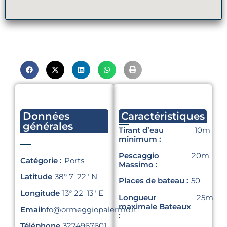
Données
Caractéristiques
générales
Tirant d’eau
10m
minimum :
Pescaggio
20m
Catégorie :
Ports
Massimo :
Latitude
38° 7′ 22″ N
Places de bateau :
50
Longitude
13° 22′ 13″ E
Longueur
25m
maximale Bateaux
Email
Info@ormeggiopalermo.it
:
Téléphone
3274967601