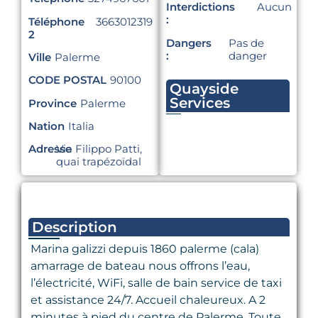
Interdictions
Aucun
:
Téléphone
3663012319
2
Dangers
Pas de
:
danger
Ville
Palerme
CODE POSTAL
90100
Quayside
Services
Province
Palerme
Nation
Italia
Adresse
Via Filippo Patti,
quai trapézoïdal
Description
Marina galizzi depuis 1860 palerme (cala)
amarrage de bateau nous offrons l’eau,
l’électricité, WiFi, salle de bain service de taxi
et assistance 24/7. Accueil chaleureux. A 2
minutes à pied du centre de Palerme. Toute