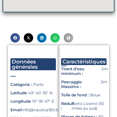
Données
Caractéristiques
générales
Tirant d’eau
2m
minimum :
Pescaggio
5m
Catégorie :
Ports
Massimo :
Latitude
43° 40′ 35″ N
Toile de fond :
Boue
Longitude
10° 18′ 47″ E
Réduit
Porto Livorno (10
:
miles au sud)
Email
info@nautica180.it
Places de bateau :
50