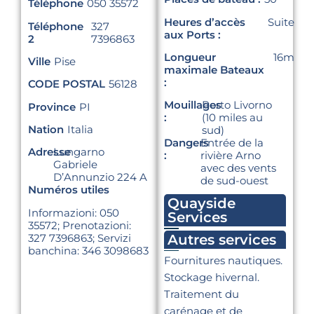
Téléphone
050 35572
Heures d’accès
Suite
Téléphone
327
aux Ports :
2
7396863
Longueur
16m
Ville
Pise
maximale Bateaux
:
CODE POSTAL
56128
Mouillages
Porto Livorno
Province
PI
:
(10 miles au
Nation
Italia
sud)
Dangers
Entrée de la
Adresse
Lungarno
:
rivière Arno
Gabriele
avec des vents
D’Annunzio 224 A
de sud-ouest
Numéros utiles
Quayside
Informazioni: 050
Services
35572; Prenotazioni:
Autres services
327 7396863; Servizi
banchina: 346 3098683
Fournitures nautiques.
Stockage hivernal.
Traitement du
carénage et de