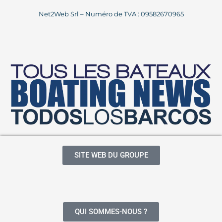
Net2Web Srl – Numéro de TVA : 09582670965
PORTS
Porto di Dusano
Lombardia
PORTS
SITE WEB DU GROUPE
Marina di Bogliaco
QUI SOMMES-NOUS ?