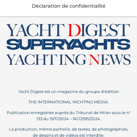
Déclaration de confidentialité
PORTS
Caldè
Lombardia
PORTS
Yacht Digest est un magazine du groupe d’édition
THE INTERNATIONAL YACHTING MEDIA.
Porto Canottieri Garda
Salò
Publication enregistrée auprès du Tribunal de Milan sous le n°
133 du 19/11/2024 – RG12595/2024.
La production, même partielle, de textes, de photographies,
Lombardia
de dessins et de vidéos est interdite.