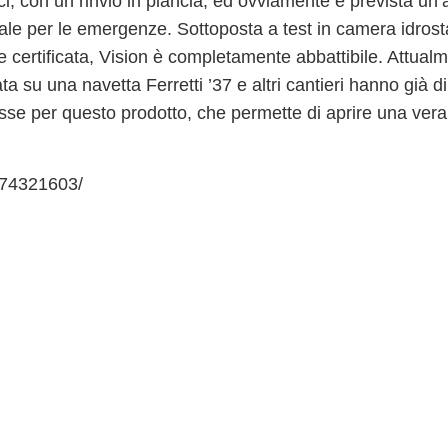
ici, con un rinvio in plancia, ed ovviamente è prevista un
le per le emergenze. Sottoposta a test in camera idrosta
 certificata, Vision
è completamente abbattibile
. Attual
a su una navetta Ferretti ’37 e altri cantieri hanno già d
sse per questo prodotto, che permette di aprire una vera 
874321603/