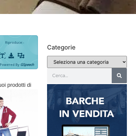
Riproduce
:
-
Categorie
Powered By
GSpeech
oi prodotti di