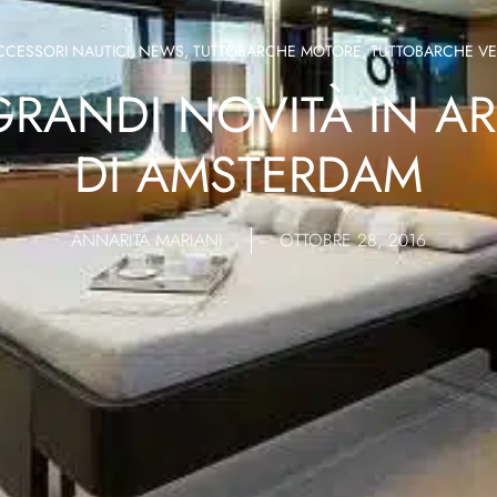
CCESSORI NAUTICI
,
NEWS
,
TUTTOBARCHE MOTORE
,
TUTTOBARCHE VE
RANDI NOVITÀ IN ARR
DI AMSTERDAM
ANNARITA MARIANI
OTTOBRE 28, 2016