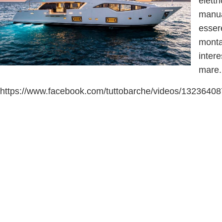
elettr
manua
essere
montat
intere
mare.
https://www.facebook.com/tuttobarche/videos/1323640