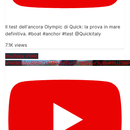
Il test dell'ancora Olympic di Quick: la prova in mare
definitiva. #boat #anchor #test @Quickitaly​
7.1K views
YouTube Video
VVU3OHVoR0RnTkN4Rk5VZktDVENfVEV3LlBnR1lUZ3B