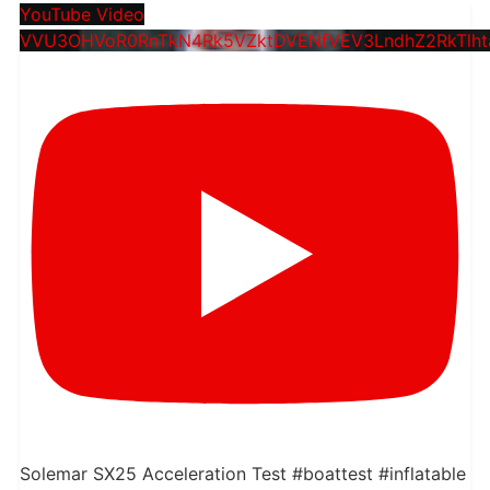
YouTube Video
VVU3OHVoR0RnTkN4Rk5VZktDVENfVEV3LndhZ2RkTlht
Solemar SX25 Acceleration Test #boattest #inflatable