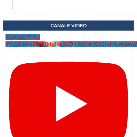
CANALE VIDEO
YouTube Video
VVU3OHVoR0RnTkN4Rk5VZktDVENfVEV3LkF1UWtzWW