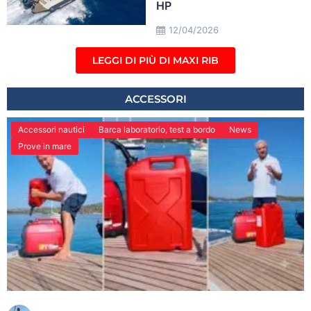
HP
12/04/2026
LEGGI DI PIÙ DI MAXI RIB
ACCESSORI
Accessori nautici
Barca laboratorio, test a bordo
News
Prove in mare