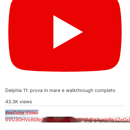
Delphia 11: prova in mare e walkthrough completo
43.3K views
YouTube Video
VVU3OHVoR0RnTkN4Rk5VZktDVENfVEV3LklVRkVZeGxk