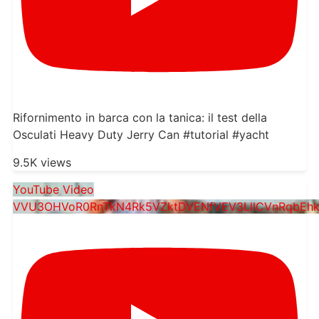
Rifornimento in barca con la tanica: il test della
Osculati Heavy Duty Jerry Can #tutorial #yacht
9.5K views
YouTube Video
VVU3OHVoR0RnTkN4Rk5VZktDVENfVEV3LllCVnRqbEhk