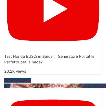
Test Honda EU22i in Barca: Il Generatore Portatile
Perfetto per la Rada?
20.2K views
YouTube Video
VVU3OHVoR0RnTkN4Rk5VZktDVENfVEV3LkQwc0prd2