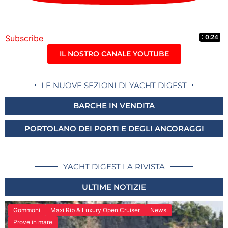
Subscribe
10:55
20:42
8:53
0:24
5:01
2:26
IL NOSTRO CANALE YOUTUBE
LE NUOVE SEZIONI DI YACHT DIGEST
BARCHE IN VENDITA
PORTOLANO DEI PORTI E DEGLI ANCORAGGI
YACHT DIGEST LA RIVISTA
ULTIME NOTIZIE
Gommoni
Maxi Rib & Luxury Open Cruiser
News
Prove in mare