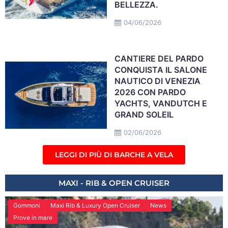
BELLEZZA.
04/06/2026
CANTIERE DEL PARDO
CONQUISTA IL SALONE
NAUTICO DI VENEZIA
2026 CON PARDO
YACHTS, VANDUTCH E
GRAND SOLEIL
02/06/2026
LEGGI DI PIÙ DI BARCHE A VELA
MAXI - RIB & OPEN CRUISER
Gommoni
Maxi Rib & Luxury Open Cruiser
News
Prove in mare