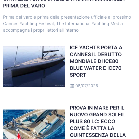
PRIMA DEL VARO
Prima del varo e prima della presentazione ufficiale al prossimo
Cannes Yachting Festival, The International Yachting Media
accompagna i propri lettori all'interno
ICE YACHTS PORTA A
CANNES IL DEBUTTO
MONDIALE DI ICE80
BLUE WATER E ICE70
SPORT
08/07/2026
PROVA IN MARE PER IL
NUOVO GRAND SOLEIL
PLUS 80 LC: ECCO
COME È FATTA LA
QUINTESSENZA DELLA