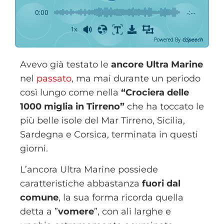
0:00
-:--
1x
Powered By
GSpeech
Avevo già testato le
ancore Ultra Marine
nel
passato
, ma mai durante un periodo
così lungo come nella
“Crociera delle
1000 miglia in Tirreno”
che ha toccato le
più belle isole del Mar Tirreno, Sicilia,
Sardegna e Corsica, terminata in questi
giorni.
L’ancora Ultra Marine possiede
caratteristiche abbastanza
fuori dal
comune
, la sua forma ricorda quella
detta a ”
vomere
”, con ali larghe e