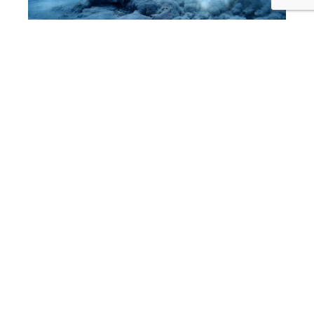
Il test dell’ ancora Olympic di Quick, il video
della prova con le riprese subacquee
08/08/2026