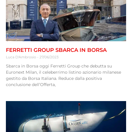
FERRETTI GROUP SBARCA IN BORSA
Luca D'Ambrosio
27/06/2023
Sbarca in Borsa oggi Ferretti Group che debutta su
Euronext Milan, il celeberrimo listino azionario milanese
gestito da Borsa Italiana. Reduce dalla positiva
conclusione dell’Offerta,