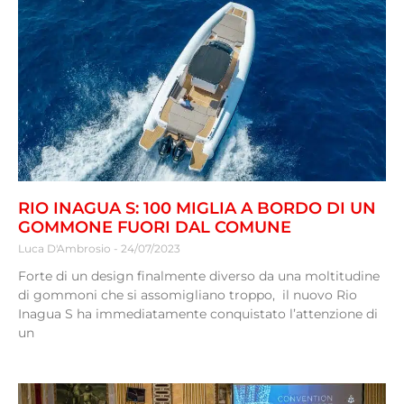
RIO INAGUA S: 100 MIGLIA A BORDO DI UN
GOMMONE FUORI DAL COMUNE
Luca D'Ambrosio
24/07/2023
Forte di un design finalmente diverso da una moltitudine
di gommoni che si assomigliano troppo, il nuovo Rio
Inagua S ha immediatamente conquistato l’attenzione di
un