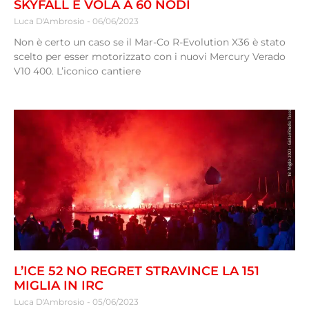
SKYFALL E VOLA A 60 NODI
Luca D'Ambrosio
06/06/2023
Non è certo un caso se il Mar-Co R-Evolution X36 è stato
scelto per esser motorizzato con i nuovi Mercury Verado
V10 400. L’iconico cantiere
L’ICE 52 NO REGRET STRAVINCE LA 151
MIGLIA IN IRC
Luca D'Ambrosio
05/06/2023