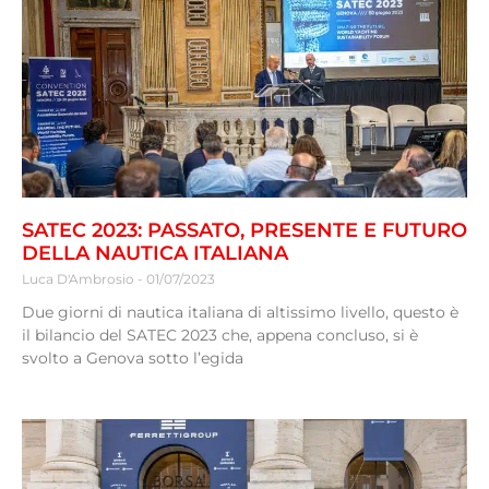
SATEC 2023: PASSATO, PRESENTE E FUTURO
DELLA NAUTICA ITALIANA
Luca D'Ambrosio
01/07/2023
Due giorni di nautica italiana di altissimo livello, questo è
il bilancio del SATEC 2023 che, appena concluso, si è
svolto a Genova sotto l’egida