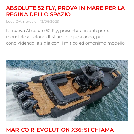
ABSOLUTE 52 FLY, PROVA IN MARE PER LA
REGINA DELLO SPAZIO
Luca D'Ambrosio
13/06/2023
La nuova Absolute 52 Fly, presentata in anteprima
mondiale al salone di Miami di quest’anno, pur
condividendo la sigla con il mitico ed omonimo modello
MAR-CO R-EVOLUTION X36: SI CHIAMA