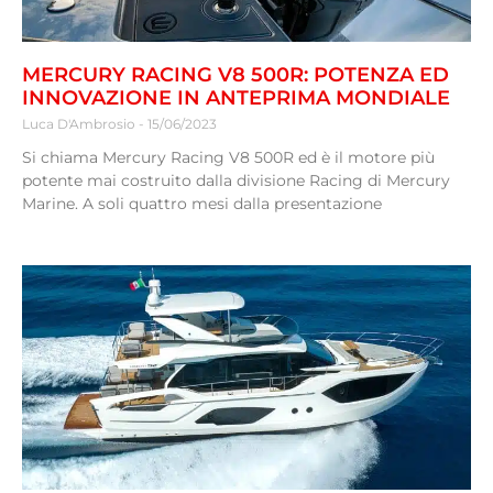
MERCURY RACING V8 500R: POTENZA ED
INNOVAZIONE IN ANTEPRIMA MONDIALE
Luca D'Ambrosio
15/06/2023
Si chiama Mercury Racing V8 500R ed è il motore più
potente mai costruito dalla divisione Racing di Mercury
Marine. A soli quattro mesi dalla presentazione