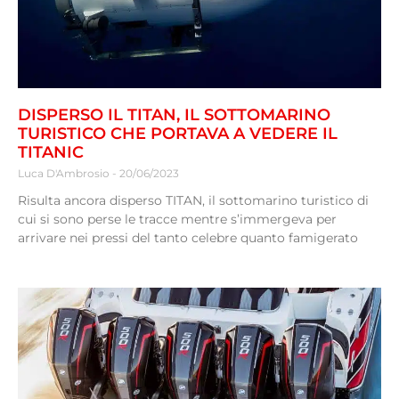
DISPERSO IL TITAN, IL SOTTOMARINO
TURISTICO CHE PORTAVA A VEDERE IL
TITANIC
Luca D'Ambrosio
20/06/2023
Risulta ancora disperso TITAN, il sottomarino turistico di
cui si sono perse le tracce mentre s’immergeva per
arrivare nei pressi del tanto celebre quanto famigerato