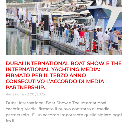
DUBAI INTERNATIONAL BOAT SHOW E THE
INTERNATIONAL YACHTING MEDIA:
FIRMATO PER IL TERZO ANNO
CONSECUTIVO L’ACCORDO DI MEDIA
PARTNERSHIP.
Redazione
22/01/2025
Dubai International Boat Show e The International
Yachting Media: firmato il nuovo contratto di media
partnership. E’ un accordo importante quello siglato oggi
fra il