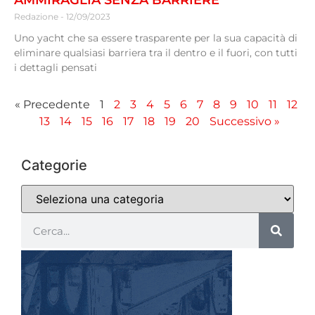
AMMIRAGLIA SENZA BARRIERE
Redazione
12/09/2023
Uno yacht che sa essere trasparente per la sua capacità di
eliminare qualsiasi barriera tra il dentro e il fuori, con tutti
i dettagli pensati
« Precedente
1
2
3
4
5
6
7
8
9
10
11
12
13
14
15
16
17
18
19
20
Successivo »
Categorie