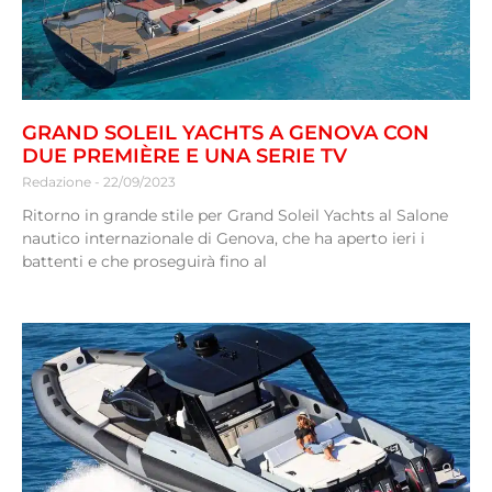
GRAND SOLEIL YACHTS A GENOVA CON
DUE PREMIÈRE E UNA SERIE TV
Redazione
22/09/2023
Ritorno in grande stile per Grand Soleil Yachts al Salone
nautico internazionale di Genova, che ha aperto ieri i
battenti e che proseguirà fino al