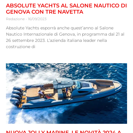
ABSOLUTE YACHTS AL SALONE NAUTICO DI
GENOVA CON TRE NAVETTA
Redazione
16/09/2023
Absolute Yachts esporrà anche quest’anno al Salone
Nautico Internazionale di Genova, in programma dal 21 al
26 settembre 2023. L’azienda italiana leader nella
costruzione di
NUOVA JOLLY MARINE, LE NOVITÀ 2024 A