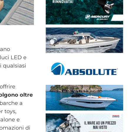
tano
 luci LED e
i qualsiasi
ffrire
colgono oltre
 barche a
r toys,
salone e
tomazioni di