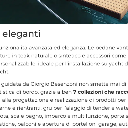
 eleganti
funzionalità avanzata ed eleganza. Le pedane van
niture in teak naturale o sintetico e accessori come
onalizzabile, ideale per l’installazione su yacht d
cht.
nda guidata da Giorgio Besenzoni non smette mai di o
tistica di bordo, grazie a ben
7 collezioni che rac
a alla progettazione e realizzazione di prodotti per
ne e rientranti, gru per l’alaggio di tender e wate
lota, scale bagno, imbarco e multifunzione, porte 
tiche, balconi e aperture di portelloni garage, au