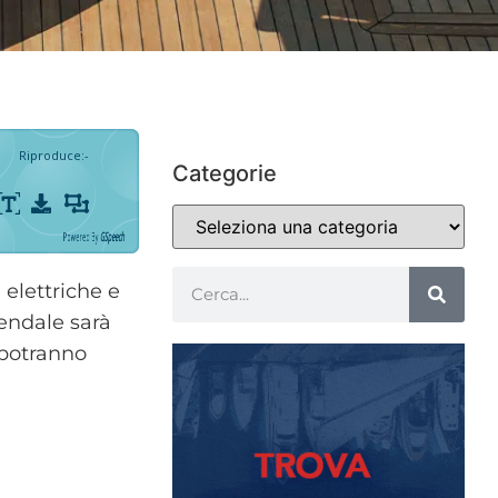
Riproduce
:
-
Categorie
Powered By
GSpeech
elettriche e
iendale sarà
e potranno