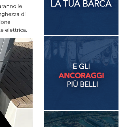
aranno le
nghezza di
zione
e elettrica.