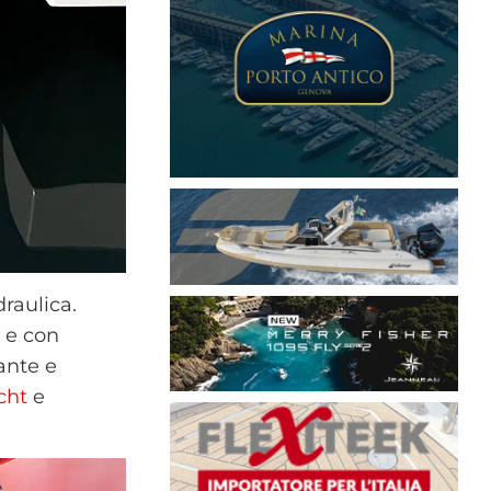
draulica.
 e con
ante e
cht
e