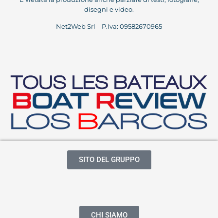
disegni e video.
Net2Web Srl – P.Iva: 09582670965
SITO DEL GRUPPO
CHI SIAMO