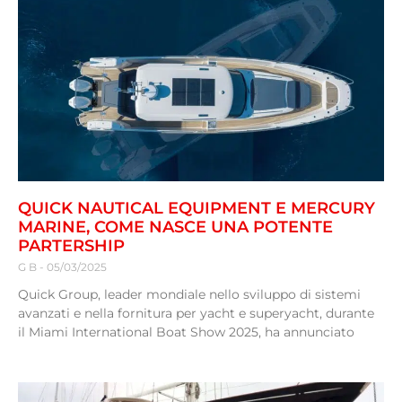
QUICK NAUTICAL EQUIPMENT E MERCURY
MARINE, COME NASCE UNA POTENTE
PARTERSHIP
G B
05/03/2025
Quick Group, leader mondiale nello sviluppo di sistemi
avanzati e nella fornitura per yacht e superyacht, durante
il Miami International Boat Show 2025, ha annunciato