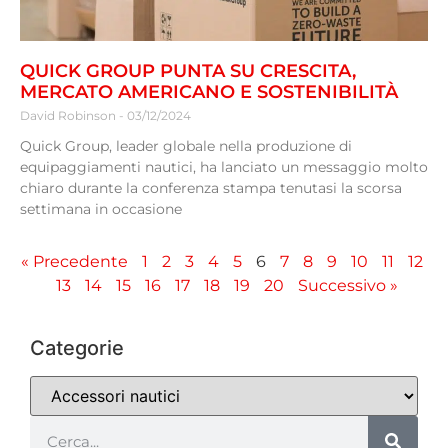
QUICK GROUP PUNTA SU CRESCITA,
MERCATO AMERICANO E SOSTENIBILITÀ
David Robinson
03/12/2024
Quick Group, leader globale nella produzione di
equipaggiamenti nautici, ha lanciato un messaggio molto
chiaro durante la conferenza stampa tenutasi la scorsa
settimana in occasione
« Precedente
1
2
3
4
5
6
7
8
9
10
11
12
13
14
15
16
17
18
19
20
Successivo »
Categorie