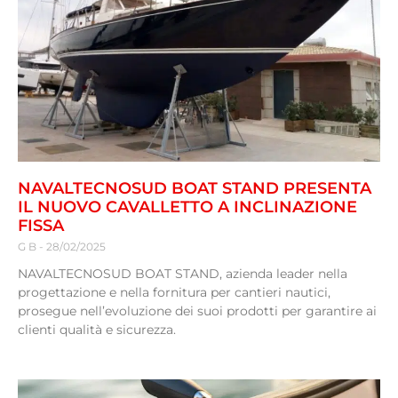
NAVALTECNOSUD BOAT STAND PRESENTA
IL NUOVO CAVALLETTO A INCLINAZIONE
FISSA
G B
28/02/2025
NAVALTECNOSUD BOAT STAND, azienda leader nella
progettazione e nella fornitura per cantieri nautici,
prosegue nell’evoluzione dei suoi prodotti per garantire ai
clienti qualità e sicurezza.