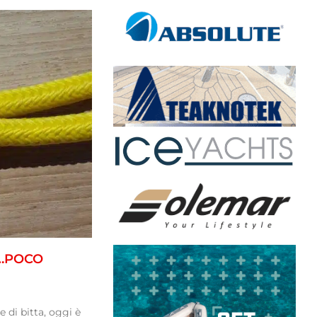
E…POCO
e di bitta, oggi è