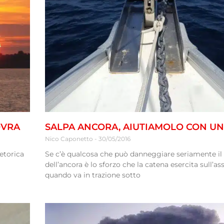
OVRA
SALPA ANCORA, AIUTIAMOLO CON UN
Nico Caponetto
30/05/2016
retorica
Se c’è qualcosa che può danneggiare seriamente il 
dell’ancora è lo sforzo che la catena esercita sull’ass
quando va in trazione sotto