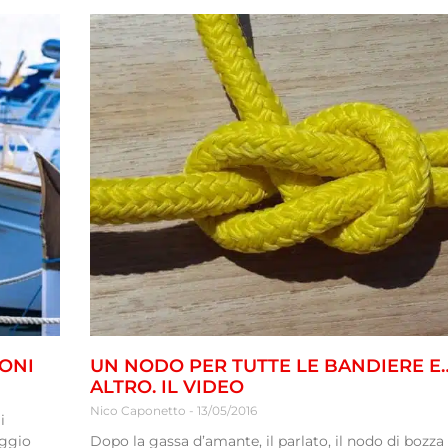
IONI
UN NODO PER TUTTE LE BANDIERE 
ALTRO. IL VIDEO
Nico Caponetto
13/05/2016
i
eggio
Dopo la gassa d’amante, il parlato, il nodo di bozza 