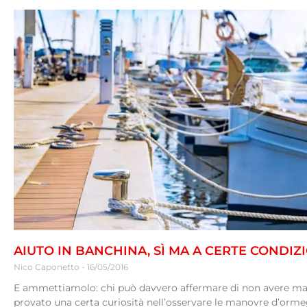
AIUTO IN BANCHINA, SÌ MA A CERTE CONDIZ
Nico Caponetto
16/05/2016
E ammettiamolo: chi può davvero affermare di non avere ma
provato una certa curiosità nell’osservare le manovre d’orm