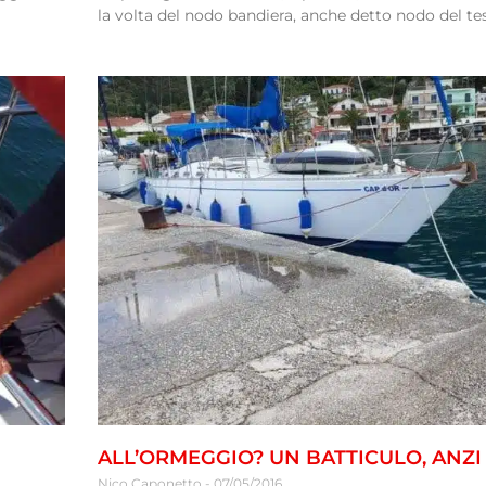
la volta del nodo bandiera, anche detto nodo del te
ALL’ORMEGGIO? UN BATTICULO, ANZI
Nico Caponetto
07/05/2016