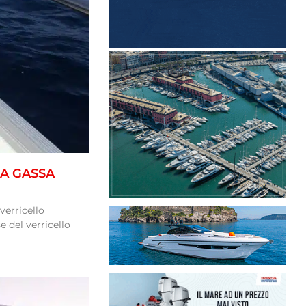
A GASSA
verricello
e del verricello