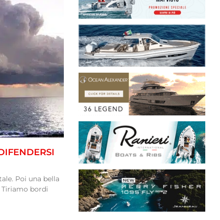
DIFENDERSI
le. Poi una bella
e. Tiriamo bordi