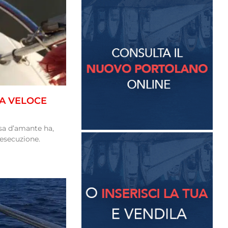
MA VELOCE
a d’amante ha,
 esecuzione.