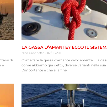
LA GASSA D’AMANTE? ECCO IL SISTE
Nico Caponetto
02/06/2016
tarsi di
Come fare la gassa d’amante velocemente La gass
n è
come abbiamo già detto, diverse varianti nella sua
L’importante è che alla fine