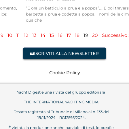
momento,
“E ora un batticulo a prua e a poppa”…. E poi traversi
ice:
barbetta a prua e codetta a poppa. I nomi delle ci
qualche
9
10
11
12
13
14
15
16
17
18
19
20
Successivo 
ISCRIVITI ALLA NEWSLETTER
Cookie Policy
Yacht Digest è una rivista del gruppo editoriale
THE INTERNATIONAL YACHTING MEDIA.
Testata registrata al Tribunale di Milano al n. 133 del
19/11/2024 – RG12595/2024.
È vietata la produzione anche parziale di testi, fotografie,