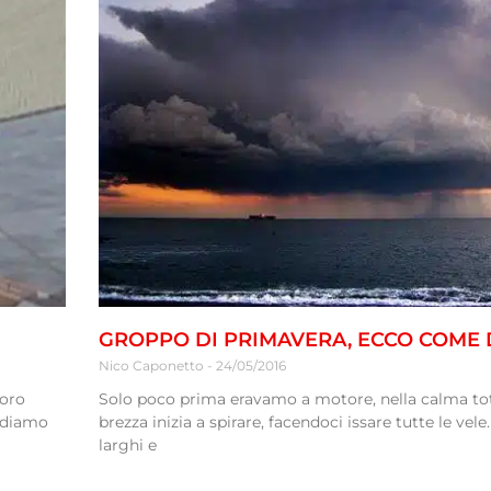
GROPPO DI PRIMAVERA, ECCO COME 
Nico Caponetto
24/05/2016
voro
Solo poco prima eravamo a motore, nella calma tota
vediamo
brezza inizia a spirare, facendoci issare tutte le vel
larghi e