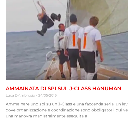
AMMAINATA DI SPI SUL J-CLASS HANUMAN
Luca D'Ambrosio
24/05/2016
Ammainare uno spi su un J-Class è una faccenda seria, un la
dove organizzazione e coordinazione sono obbligatori, qui 
una manovra magistralmente eseguita a