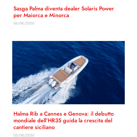
Sasga Palma diventa dealer Solaris Power
per Maiorca e Minorca
06/08/2026
Halma Rib a Cannes e Genova: il debutto
mondiale dell’HR35 guida la crescita del
cantiere siciliano
05/08/2026