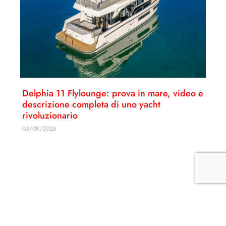
Delphia 11 Flylounge: prova in mare, video e
descrizione completa di uno yacht
rivoluzionario
03/08/2026