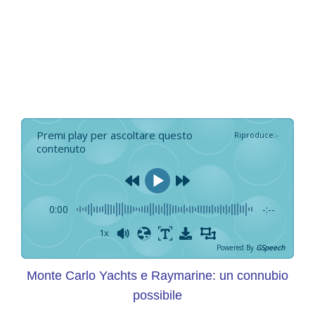
Premi play per ascoltare questo
Riproduce
:
-
contenuto
0:00
-:--
1x
Powered By
GSpeech
Monte Carlo Yachts e Raymarine: un connubio
possibile