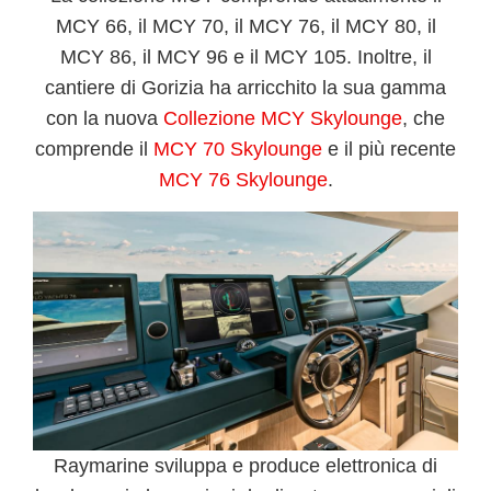
MCY 66
, il
MCY 70
, il
MCY 76
, il
MCY 80
, il
MCY 86
, il
MCY 96
e il
MCY 105
. Inoltre, il
cantiere di
Gorizia
ha arricchito la sua gamma
con la nuova
Collezione MCY Skylounge
, che
comprende il
MCY 70 Skylounge
e il più recente
MCY 76 Skylounge
.
Raymarine
sviluppa e produce elettronica di