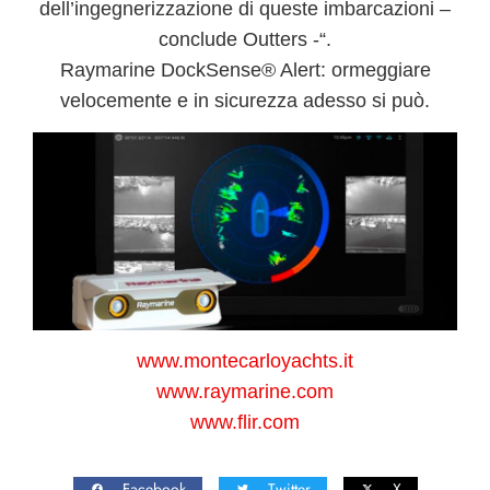
dell’ingegnerizzazione di queste imbarcazioni –
conclude
Outters
-“.
Raymarine DockSense® Alert
: ormeggiare
velocemente e in sicurezza adesso si può.
www.montecarloyachts.it
www.raymarine.com
www.flir.com
Facebook
Twitter
X