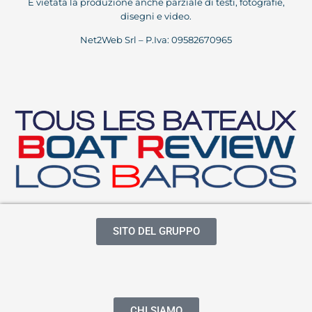
È vietata la produzione anche parziale di testi, fotografie,
disegni e video.
Net2Web Srl – P.Iva: 09582670965
SITO DEL GRUPPO
CHI SIAMO