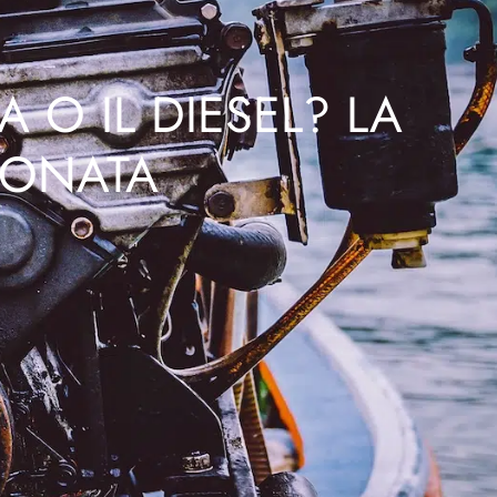
 O IL DIESEL? LA
IONATA