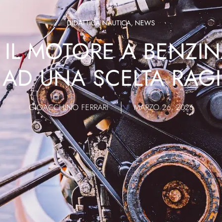
DIDATTICA NAUTICA
,
NEWS
IL MOTORE A BENZINA
 AD UNA SCELTA RAG
GIOACCHINO FERRARI
MARZO 26, 2026