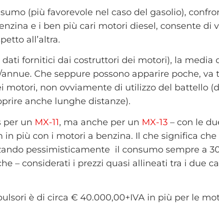
nsumo (più favorevole nel caso del gasolio), confro
benzina e i ben più cari motori diesel, consente di v
tto all’altra.
i fornitici dai costruttori dei motori), la media d
re/annue.
Che seppure possono apparire poche, va t
ei motori, non ovviamente di utilizzo del battello
(
oprire anche lunghe distanze).
s per un
MX-11
, ma anche per un
MX-13
– con le du
/h in più con i motori a benzina.
Il che significa che 
izzando pessimisticamente il consumo sempre a 30 
e – considerati i prezzi quasi allineati tra i due c
pulsori è di circa € 40.000,00+IVA in più per le mot