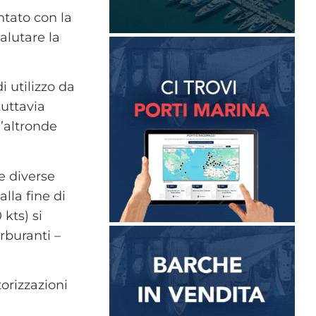
ntato con la
alutare la
i utilizzo da
uttavia
d’altronde
e diverse
alla fine di
kts) si
arburanti –
orizzazioni