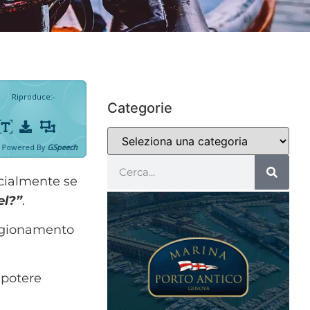
Riproduce
:
-
Categorie
Powered By
GSpeech
ecialmente se
el?”
.
 ragionamento
 potere