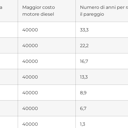
a
Maggior costo
Numero di anni per 
motore diesel
il pareggio
40000
33,3
40000
22,2
40000
16,7
40000
13,3
40000
8,9
40000
6,7
40000
1,3