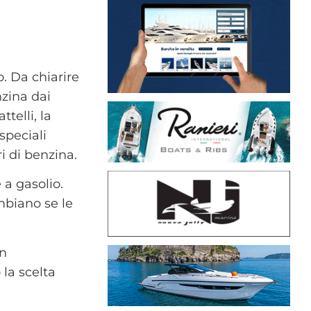
o.
Da chiarire
nzina dai
ttelli, la
speciali
i di benzina.
 a gasolio.
mbiano se le
on
 la scelta