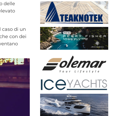
o delle
elevato
l caso di un
nche con dei
iventano