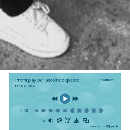
Premi play per ascoltare questo
Riproduce
:
-
contenuto
0:00
-:--
1x
Powered By
GSpeech