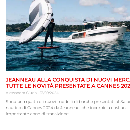
JEANNEAU ALLA CONQUISTA DI NUOVI MERCA
TUTTE LE NOVITÀ PRESENTATE A CANNES 20
Alessandro Giuzio
13/09/2024
Sono ben quattro i nuovi modelli di barche presentati al Salo
nautico di Cannes 2024 da Jeanneau, che incornicia così un
importante anno di transizione,