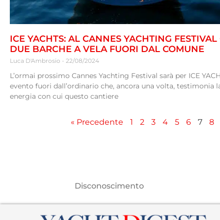
ICE YACHTS: AL CANNES YACHTING FESTIVAL
DUE BARCHE A VELA FUORI DAL COMUNE
Luca D'Ambrosio
22/08/2024
L’ormai prossimo Cannes Yachting Festival sarà per ICE YAC
evento fuori dall’ordinario che, ancora una volta, testimonia 
energia con cui questo cantiere
« Precedente
1
2
3
4
5
6
7
8
Disconoscimento