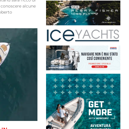
tand sarà ricco di
e conoscere alcune
oberto