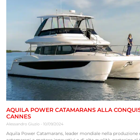
AQUILA POWER CATAMARANS ALLA CONQUIS
CANNES
Alessandro Giuzio
10/09/2024
Aquila Power Catamarans, leader mondiale nella produzione 