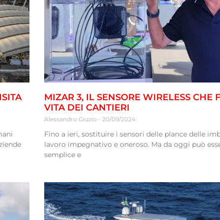
ISITA
MIZAR 3, IL SENSORE WIRELESS CHE F
VITA DEI CANTIERI
Alessandro Giuzio
20/09/2024
mani
Fino a ieri, sostituire i sensori delle plance delle i
aziende
lavoro impegnativo e oneroso. Ma da oggi può ess
semplice e