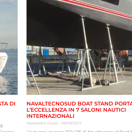
TA DI
NAVALTECNOSUD BOAT STAND PORT
L’ECCELLENZA IN 7 SALONI NAUTICI
INTERNAZIONALI
Alessandro Giuzio
08/09/2024
di