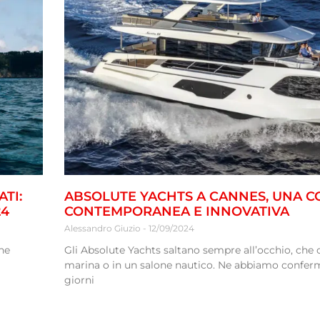
TI:
ABSOLUTE YACHTS A CANNES, UNA C
24
CONTEMPORANEA E INNOVATIVA
Alessandro Giuzio
12/09/2024
ne
Gli Absolute Yachts saltano sempre all’occhio, che ci
marina o in un salone nautico. Ne abbiamo conferm
giorni