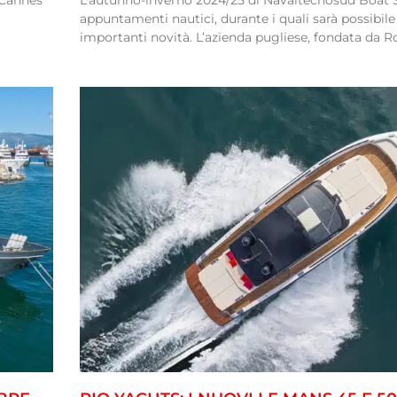
 Cannes
L’autunno-inverno 2024/25 di Navaltecnosud Boat S
appuntamenti nautici, durante i quali sarà possibil
importanti novità. L’azienda pugliese, fondata da R