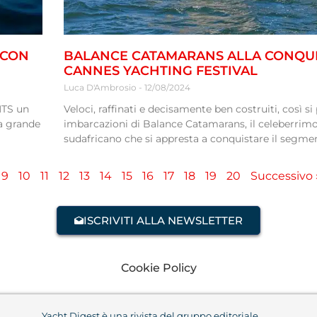
 CON
BALANCE CATAMARANS ALLA CONQUI
CANNES YACHTING FESTIVAL
Luca D'Ambrosio
12/08/2024
HTS un
Veloci, raffinati e decisamente ben costruiti, così s
la grande
imbarcazioni di Balance Catamarans, il celeberrimo
sudafricano che si appresta a conquistare il segme
9
10
11
12
13
14
15
16
17
18
19
20
Successivo 
ISCRIVITI ALLA NEWSLETTER
Cookie Policy
Yacht Digest è una rivista del gruppo editoriale