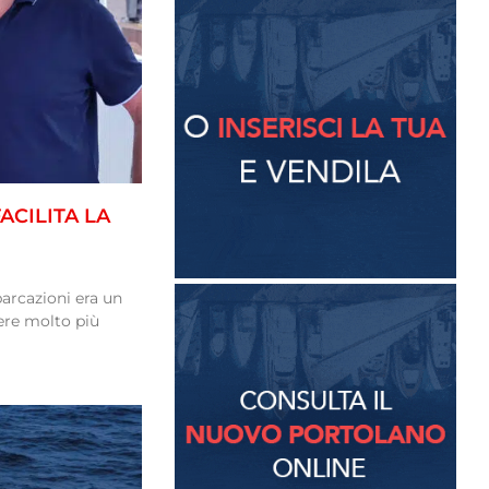
ACILITA LA
mbarcazioni era un
ere molto più