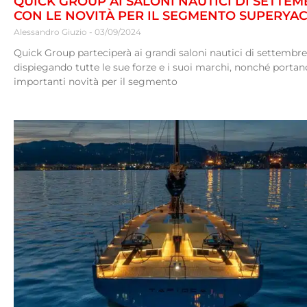
QUICK GROUP AI SALONI NAUTICI DI SETTE
CON LE NOVITÀ PER IL SEGMENTO SUPERYA
Alessandro Giuzio
03/09/2024
Quick Group parteciperà ai grandi saloni nautici di settembre
dispiegando tutte le sue forze e i suoi marchi, nonché porta
importanti novità per il segmento