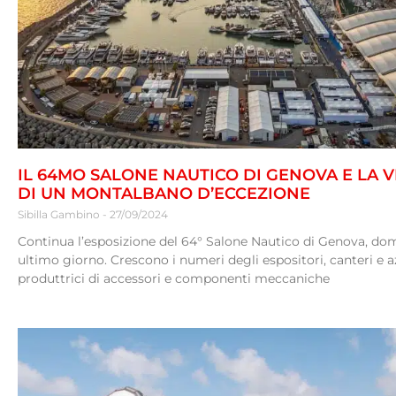
IL 64MO SALONE NAUTICO DI GENOVA E LA V
DI UN MONTALBANO D’ECCEZIONE
Sibilla Gambino
27/09/2024
Continua l’esposizione del 64° Salone Nautico di Genova, do
ultimo giorno. Crescono i numeri degli espositori, canteri e 
produttrici di accessori e componenti meccaniche