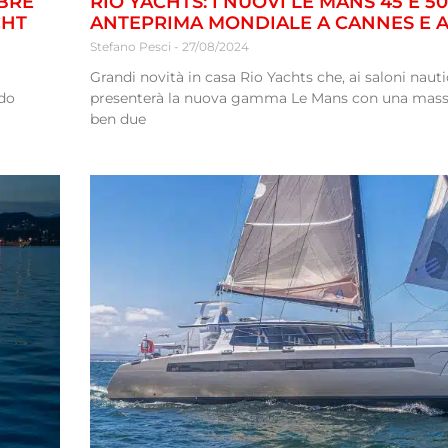
MBRE
RIO YACHTS: I NUOVI LE MANS 45 E 50
CHT
ANTEPRIMA MONDIALE A CANNES E 
Stefano Pesci
27/08/2024
Grandi novità in casa Rio Yachts che, ai saloni nauti
ndo
presenterà la nuova gamma Le Mans con una massi
ben due