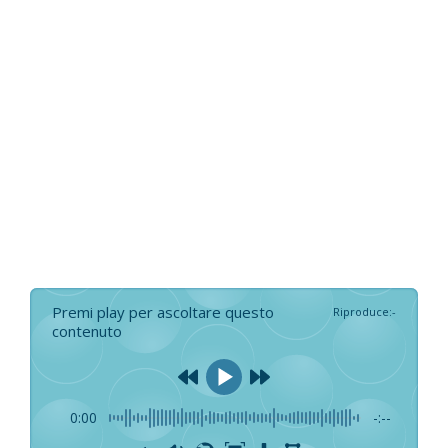
Premi play per ascoltare questo
Riproduce
:
-
contenuto
0:00
-:--