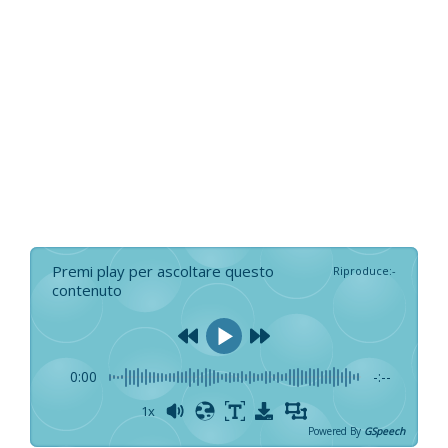
Premi play per ascoltare questo
Riproduce
:
-
contenuto
0:00
-:--
1x
Powered By
GSpeech