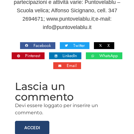
partecipazioni e attività varie
: Puntovelablu –
Scuola velica; Alfonso Sicignano, cell. 347
2694671; www.puntovelablu.it;e-mail:
info@puntovelablu.it
Facebook
Twitter
X
Pinterest
LinkedIn
WhatsApp
Email
Lascia un
commento
Devi essere loggato per inserire un
commento.
ACCEDI