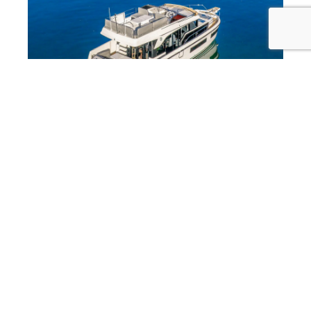
Delphia 11 Flylounge: prova in mare, video e
descrizione completa di uno yacht
rivoluzionario
03/08/2026