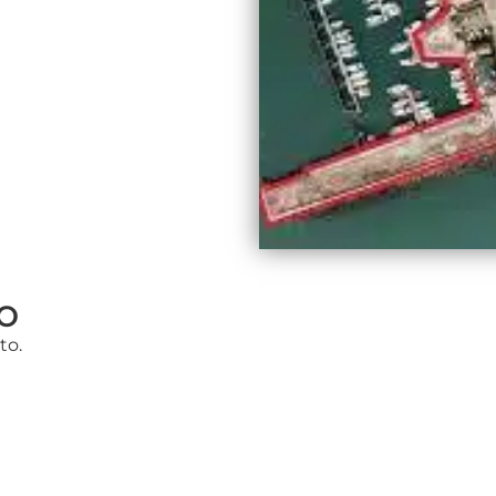
o
to.