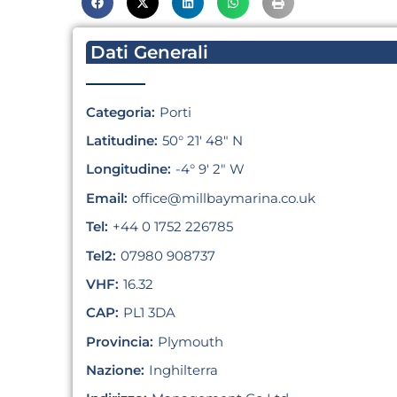
Dati Generali
Categoria:
Porti
Latitudine:
50° 21′ 48″ N
Longitudine:
-4° 9′ 2″ W
Email:
office@millbaymarina.co.uk
Tel:
+44 0 1752 226785
Tel2:
07980 908737
VHF:
16.32
CAP:
PL1 3DA
Provincia:
Plymouth
Nazione:
Inghilterra