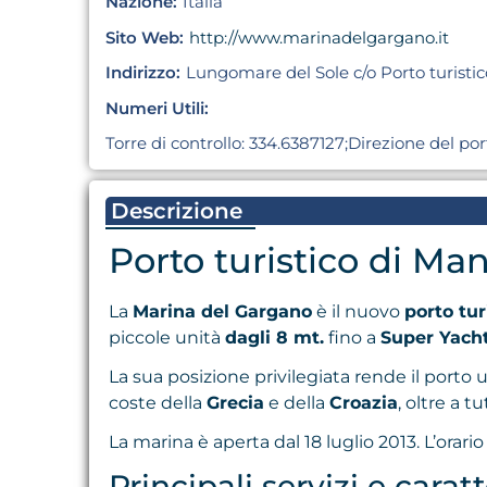
Nazione:
Italia
Sito Web:
http://www.marinadelgargano.it
Indirizzo:
Lungomare del Sole c/o Porto turistic
Numeri Utili:
Torre di controllo: 334.6387127;Direzione del po
Descrizione
Porto turistico di Ma
La
Marina del Gargano
è il nuovo
porto tur
piccole unità
dagli 8 mt.
fino a
Super Yach
La sua posizione privilegiata rende il porto
coste della
Grecia
e della
Croazia
, oltre a t
La marina è aperta dal 18 luglio 2013. L’orari
Principali servizi e carat