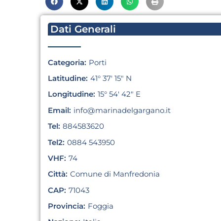
Dati Generali
Categoria:
Porti
Latitudine:
41° 37′ 15″ N
Longitudine:
15° 54′ 42″ E
Email:
info@marinadelgargano.it
Tel:
884583620
Tel2:
0884 543950
VHF:
74
Città:
Comune di Manfredonia
CAP:
71043
Provincia:
Foggia