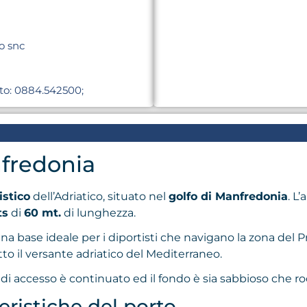
o snc
rto: 0884.542500;
nfredonia
istico
dell’Adriatico, situato nel
golfo di Manfredonia
. L
ts
di
60 mt.
di lunghezza.
 una base ideale per i diportisti che navigano la zona del
utto il versante adriatico del Mediterraneo.
o di accesso è continuato ed il fondo è sia sabbioso che ro
teristiche del porto