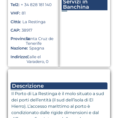
Servizi in
Tel2:
+ 34 828 181 140
Banchina
VHF:
81
Città:
La Restinga
CAP:
38917
Provincia:
Santa Cruz de
Tenerife
Nazione:
Spagna
Indirizzo:
Calle el
Varadero, 0
Descrizione
Il Porto di La Restinga è il molo situato a sud
dei porti dell’entità (il sud dell’isola di El
Hierro). L’accesso marittimo al porto è
condizionato dalle rigide dimensioni e dal