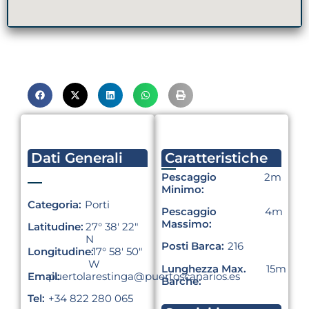
Dati Generali
Caratteristiche
Pescaggio
2m
Minimo:
Categoria:
Porti
Pescaggio
4m
Massimo:
Latitudine:
27° 38′ 22″
N
Posti Barca:
216
Longitudine:
-17° 58′ 50″
W
Lunghezza Max.
15m
Email:
puertolarestinga@puertoscanarios.es
Barche:
Tel:
+34 822 280 065