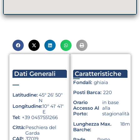
Dati Generali
Caratteristiche
Fondali:
ghiaia
Posti Barca:
220
Latitudine:
45° 26′ 50″
N
Orario
in base
Longitudine:
10° 41′ 41″
Accesso Al
alla
E
Porto:
stagionalità
Tel:
+39 0457551266
Lunghezza Max.
18m
Città:
Peschiera del
Barche:
Garda
CAP:
37019
Rade
Porto