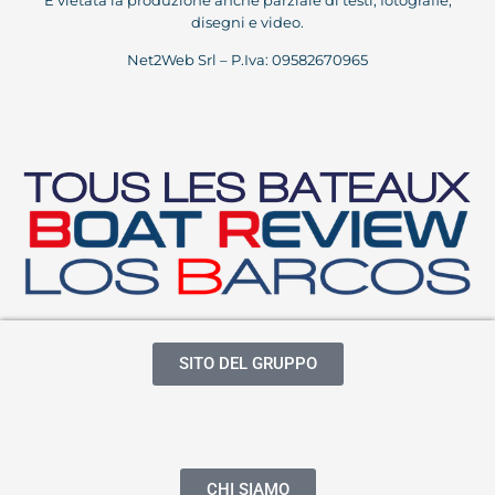
disegni e video.
Net2Web Srl – P.Iva: 09582670965
SITO DEL GRUPPO
CHI SIAMO