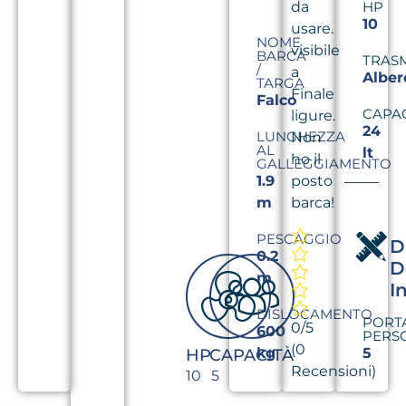
da
HP
10
usare.
NOME
visibile
BARCA
TRAS
/
a
Alber
TARGA
Finale
Falco
CAPA
ligure.
24
LUNGHEZZA
Non
AL
lt
ho il
GALLEGGIAMENTO
posto
1.9
barca!
m
PESCAGGIO
D
0.2
D
m
I
DISLOCAMENTO
PORT
0/5
600
PERS
(0
kg
5
HP
CAPACITÀ
Recensioni)
10
5