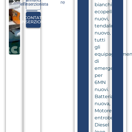
annunci
re
dell'inserzionista
bianchi
ecopelle
CONTATTA
nuovi,
L'INSERZIONISTA
tendalino
nuovo,
tutti
gli
equipaggiamen
di
emergenza
per
6MN
nuovi.
Batteria
nuova,
Motore
entrobordo
Diesel
(non