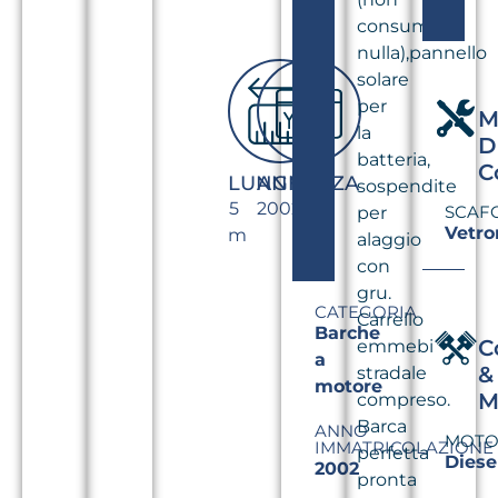
consuma
nulla),pannello
solare
per
M
la
D
batteria,
C
LUNGHEZZA
ANNO
sospendite
5
2002
SCAF
per
Vetro
m
alaggio
con
gru.
CATEGORIA
Carrello
Barche
C
emmebi
a
&
stradale
motore
M
compreso.
Barca
ANNO
MOTO
IMMATRICOLAZIONE
perfetta
Diese
2002
pronta